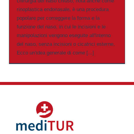
chirurgia del naso chiuso, nota anche come
rinoplastica endonasale, è una procedura
popolare per correggere la forma e la
funzione del naso, in cui le incisioni e le
manipolazioni vengono eseguite all'interno
del naso, senza incisioni o cicatrici esterne.
Ecco un'idea generale di come [...]