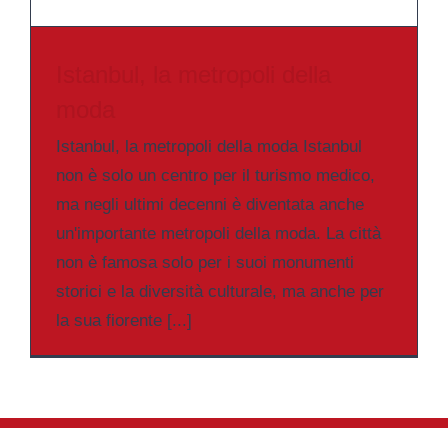
Istanbul, la metropoli della
moda
Istanbul, la metropoli della moda Istanbul
non è solo un centro per il turismo medico,
ma negli ultimi decenni è diventata anche
un'importante metropoli della moda. La città
non è famosa solo per i suoi monumenti
storici e la diversità culturale, ma anche per
la sua fiorente [...]