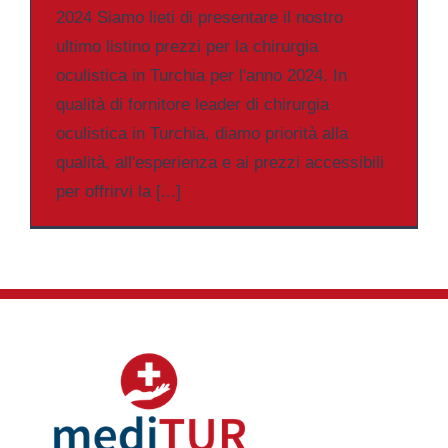
2024 Siamo lieti di presentare il nostro
ultimo listino prezzi per la chirurgia
oculistica in Turchia per l'anno 2024. In
qualità di fornitore leader di chirurgia
oculistica in Turchia, diamo priorità alla
qualità, all'esperienza e ai prezzi accessibili
per offrirvi la [...]