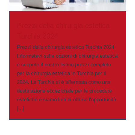
Prezzi della chirurgia estetica
Turchia 2024
Prezzi della chirurgia estetica Turchia 2024
Informatevi sulle opzioni di chirurgia estetica
e scoprite il nostro listino prezzi completo
per la chirurgia estetica in Turchia per il
2024. La Turchia si è affermata come una
destinazione eccezionale per le procedure
estetiche e siamo lieti di offrirvi l'opportunità
[...]