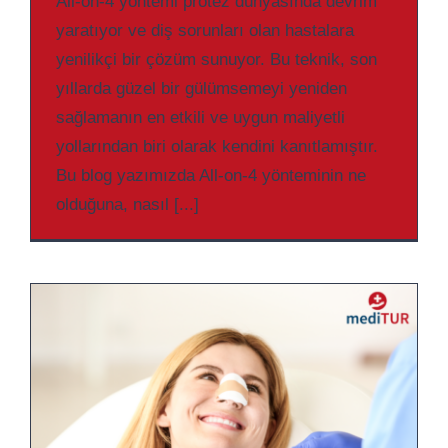
All-on-4 yöntemi protez dünyasında devrim
yaratıyor ve diş sorunları olan hastalara
yenilikçi bir çözüm sunuyor. Bu teknik, son
yıllarda güzel bir gülümsemeyi yeniden
sağlamanın en etkili ve uygun maliyetli
yollarından biri olarak kendini kanıtlamıştır.
Bu blog yazımızda All-on-4 yönteminin ne
olduğuna, nasıl [...]