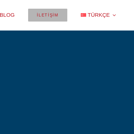
BLOG
TÜRKÇE
İLETIŞIM