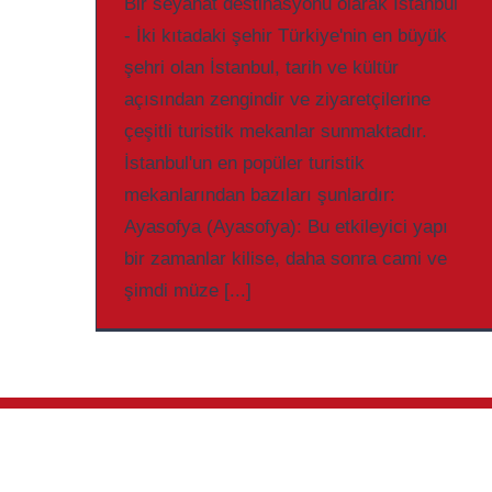
Bir seyahat destinasyonu olarak İstanbul
- İki kıtadaki şehir Türkiye'nin en büyük
şehri olan İstanbul, tarih ve kültür
açısından zengindir ve ziyaretçilerine
çeşitli turistik mekanlar sunmaktadır.
İstanbul'un en popüler turistik
mekanlarından bazıları şunlardır:
Ayasofya (Ayasofya): Bu etkileyici yapı
bir zamanlar kilise, daha sonra cami ve
şimdi müze [...]