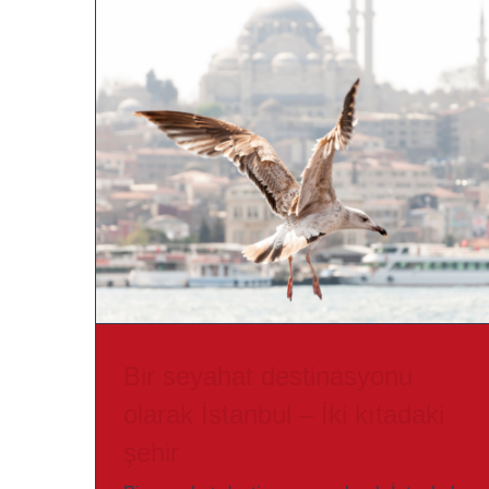
Bir seyahat destinasyonu
olarak İstanbul – İki kıtadaki
şehir