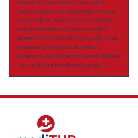
Almanya'ya Göç Rehberi: İŞ Fırsatları,
Yaşam Maliyeti ve En İyi Şehirler Almanya,
yaşam kalitesi, ekonomi gücü ve kapsamlı
sosyal hizmetleriyle dünyanın en çekici
ülkelerinden biri. İşte Almanya'ya göç etmek
isteyenler için kapsamli bir rehber: 1.
Almanya’ya Göç Etmek İçin Gerekli Belgeler
Vize ve Oturma İzni Almanya'ya göç [...]