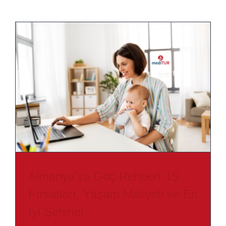
Almanya’ya Göç Rehberi: İŞ
Fırsatları, Yaşam Maliyeti ve En
İyi Şehirler