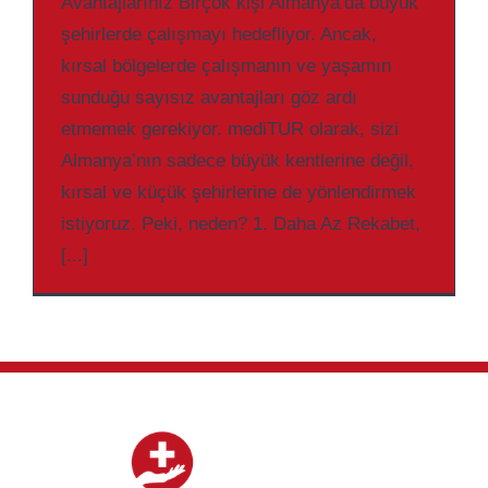
Avantajlarınız Birçok kişi Almanya’da büyük
şehirlerde çalışmayı hedefliyor. Ancak,
kırsal bölgelerde çalışmanın ve yaşamın
sunduğu sayısız avantajları göz ardı
etmemek gerekiyor. mediTUR olarak, sizi
Almanya’nın sadece büyük kentlerine değil,
kırsal ve küçük şehirlerine de yönlendirmek
istiyoruz. Peki, neden? 1. Daha Az Rekabet,
[...]