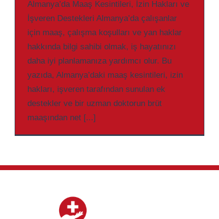
Almanya’da Maaş Kesintileri, İzin Hakları ve
İşveren Destekleri Almanya’da çalışanlar
için maaş, çalışma koşulları ve yan haklar
hakkında bilgi sahibi olmak, iş hayatınızı
daha iyi planlamanıza yardımcı olur. Bu
yazıda, Almanya’daki maaş kesintileri, izin
hakları, işveren tarafından sunulan ek
destekler ve bir uzman doktorun brüt
maaşından net [...]