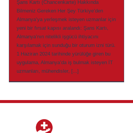
Şans Kartı (Chancenkarte) Hakkında
Bilmeniz Gereken Her Şey Türkiye’den
Almanya’ya yerleşmek isteyen uzmanlar için
yeni bir fırsat kapısı aralandı: Şans Kartı,
Almanya’nın nitelikli işgücü ihtiyacını
karşılamak için sunduğu bir oturum izni türü.
1 Haziran 2024 tarihinde yürülüğe giren bu
uygulama, Almanya’da iş bulmak isteyen İT
uzmanları, mühendisler, [...]