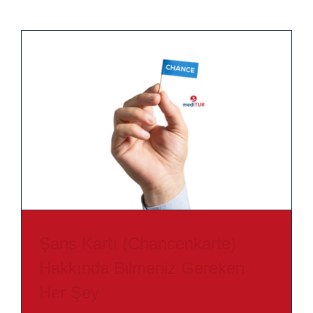
Şans Kartı (Chancenkarte)
Hakkında Bilmeniz Gereken
Her Şey