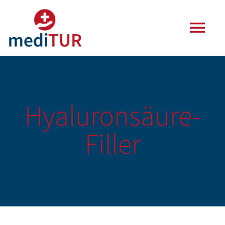
Zum
Inhalt
Togg
springen
Navi
Agentur
Leistungen
Hyaluronsäure-
Filler
Häufige Fragen
Blog
Kontakt