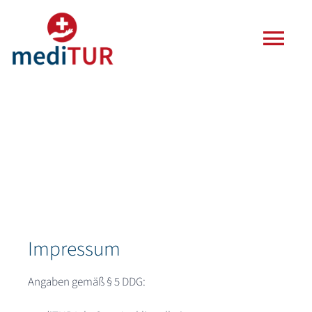
Zum
Inhalt
Togg
springen
Navi
Agentur
Leistungen
Häufige Fragen
Blog
Impressum
Kontakt
Angaben gemäß § 5 DDG: