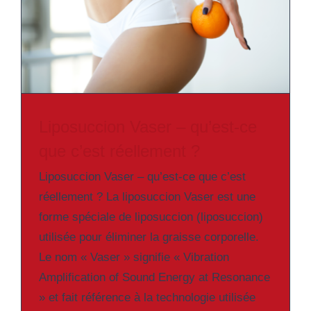
Liposuccion Vaser – qu’est-ce
que c’est réellement ?
Liposuccion Vaser – qu’est-ce que c’est
réellement ? La liposuccion Vaser est une
forme spéciale de liposuccion (liposuccion)
utilisée pour éliminer la graisse corporelle.
Le nom « Vaser » signifie « Vibration
Amplification of Sound Energy at Resonance
» et fait référence à la technologie utilisée