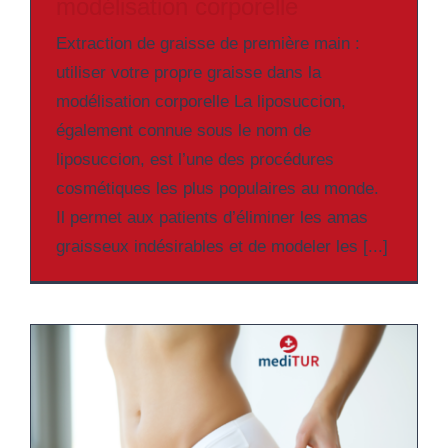
modélisation corporelle
Extraction de graisse de première main :
utiliser votre propre graisse dans la
modélisation corporelle La liposuccion,
également connue sous le nom de
liposuccion, est l’une des procédures
cosmétiques les plus populaires au monde.
Il permet aux patients d’éliminer les amas
graisseux indésirables et de modeler les [...]