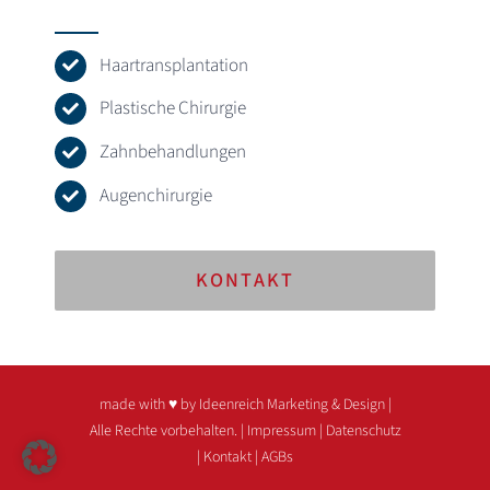
Haartransplantation
Plastische Chirurgie
Zahnbehandlungen
Augenchirurgie
KONTAKT
made with ♥ by Ideenreich Marketing & Design
|
Alle Rechte vorbehalten. |
Impressum
|
Datenschutz
|
Kontakt
|
AGBs