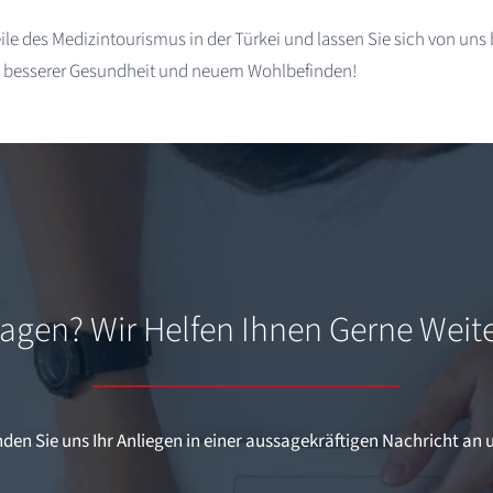
eile des Medizintourismus in der Türkei und lassen Sie sich von un
 zu besserer Gesundheit und neuem Wohlbefinden!
ragen? Wir Helfen Ihnen Gerne Weite
den Sie uns Ihr Anliegen in einer aussagekräftigen Nachricht an 