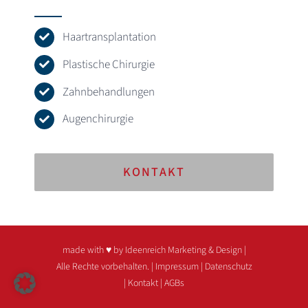
Haartransplantation
Plastische Chirurgie
Zahnbehandlungen
Augenchirurgie
KONTAKT
made with ♥ by Ideenreich Marketing & Design
|
Alle Rechte vorbehalten. |
Impressum
|
Datenschutz
|
Kontakt
|
AGBs